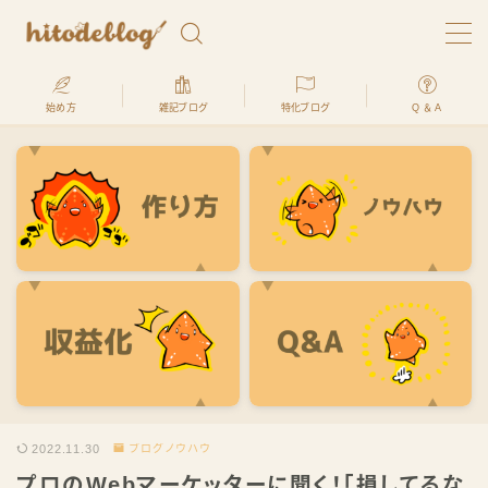
始め方
雑記ブログ
特化ブログ
Q ＆ A
ブログで生きてます。ヒトデです
hitodeblogでは、最高月収2500万円を稼いだ経験のあ
るプロが、
「ブログの始め方」を何処よりもわかりやすく、初心
者でも全く問題ないように解説します
ヒトデ君
2022.11.30
ブログノウハウ
プロのWebマーケッターに聞く！「損してるな