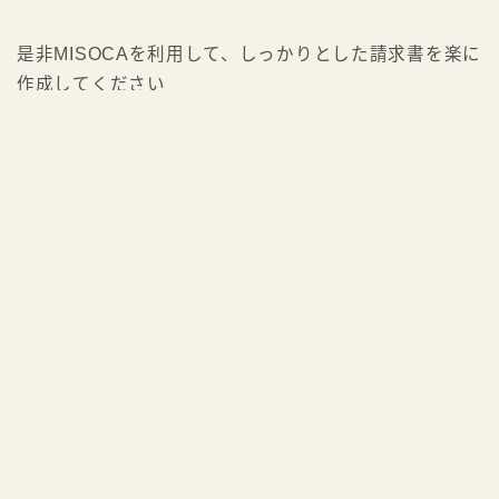
と、ブロガーやライターには非常に嬉しいサービスで
す。はっきり言って、自分で一々作る理由が全くありま
せん。こういった事務作業は出来るだけ楽に行うに限り
ます
是非MISOCAを利用して、しっかりとした請求書を楽に
作成してください
MISOCAに無料登録する
ブログの始め方｜TOPへ戻る