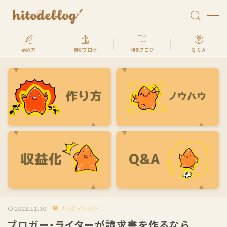
始め方
雑記ブログ
特化ブログ
Q ＆ A
ヒトデ君
ブログで生きてます。ヒトデです
hitodeblogでは、最高月収2500万円を稼いだ経
験のあるプロが、
「ブログの始め方」を何処よりもわかりやす
く、初心者でも全く問題ないように解説します
2022.11.30
ブログノウハウ
ブロガー・ライターが請求書を作るなら