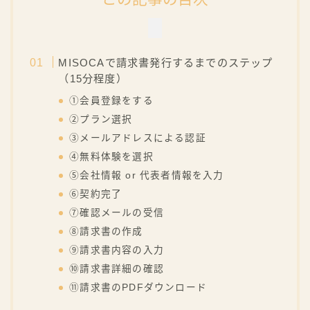
MISOCAで請求書発行するまでのステップ
（15分程度）
①会員登録をする
②プラン選択
③メールアドレスによる認証
④無料体験を選択
⑤会社情報 or 代表者情報を入力
⑥契約完了
⑦確認メールの受信
⑧請求書の作成
⑨請求書内容の入力
⑩請求書詳細の確認
⑪請求書のPDFダウンロード