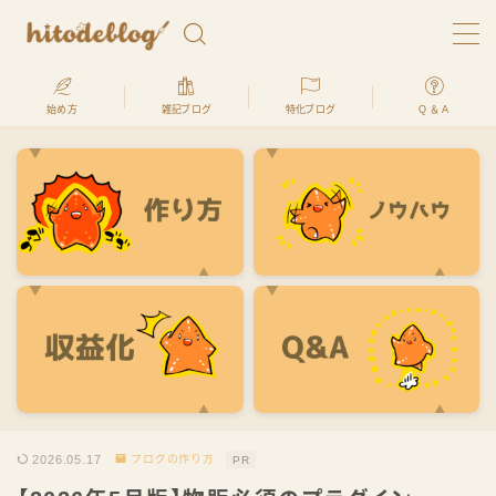
始め方
雑記ブログ
特化ブログ
Q ＆ A
ブログで生きてます。ヒトデです
hitodeblogでは、最高月収2500万円を稼いだ経験のあ
るプロが、
「ブログの始め方」を何処よりもわかりやすく、初心
者でも全く問題ないように解説します
ヒトデ君
2026.05.17
ブログの作り方
PR