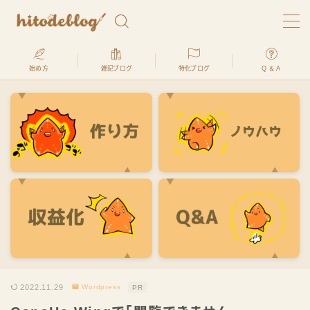
始め方
雑記ブログ
特化ブログ
Q ＆ A
ブログで生きてます。ヒトデです
hitodeblogでは、最高月収2500万円を稼いだ経験のあ
るプロが、
「ブログの始め方」を何処よりもわかりやすく、初心
者でも全く問題ないように解説します
ヒトデ君
2022.11.29
Wordpress
PR