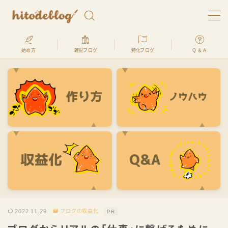
始め方
雑記ブログ
特化ブログ
Q ＆ A
ブログで生きてます。ヒトデです
hitodeblogでは、最高月収2500万円を稼いだ経験のあ
るプロが、
「ブログの始め方」を何処よりもわかりやすく、初心
者でも全く問題ないように解説します
ヒトデ君
2022.11.29
ブログの収益化
PR