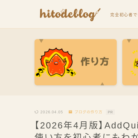
完全初心者で
ブログで生きてます。ヒトデです
hitodeblogでは、最高月収2500万円
「ブログの始め方」を何処よりもわかりや
ヒトデ君
2026.04.05
ブログの作り方
PR
【2026年4月版】AddQ
使い方を初心者にもわか