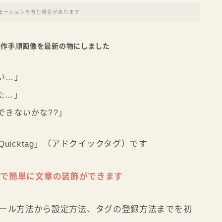
モーションを含む場合があります
：操作手順画像を最新の物にしました
い…」
た…」
できないかな??」
uicktag」（アドクイックタグ）です
つで簡単に文章の装飾ができます
ンストール方法から設定方法、タグの登録方法までを初